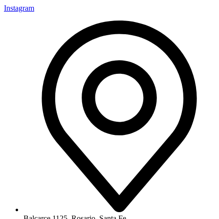
Instagram
Balcarce 1125, Rosario, Santa Fe