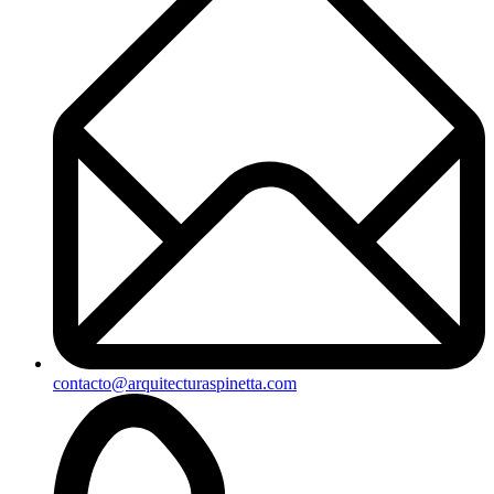
contacto@arquitecturaspinetta.com