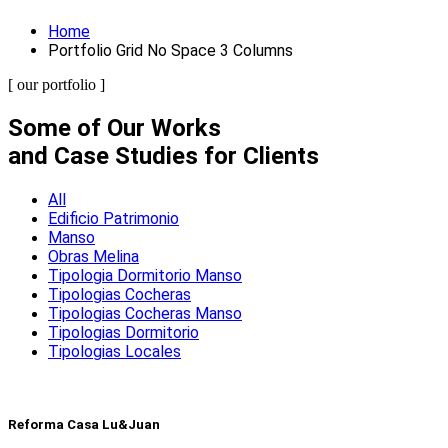
Home
Portfolio Grid No Space 3 Columns
[ our portfolio ]
Some of Our Works
and Case Studies for Clients
All
Edificio Patrimonio
Manso
Obras Melina
Tipologia Dormitorio Manso
Tipologias Cocheras
Tipologias Cocheras Manso
Tipologias Dormitorio
Tipologias Locales
Reforma Casa Lu&Juan