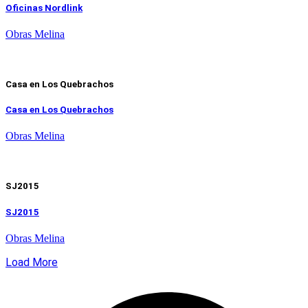
Oficinas Nordlink
Obras Melina
Casa en Los Quebrachos
Casa en Los Quebrachos
Obras Melina
SJ2015
SJ2015
Obras Melina
Load More