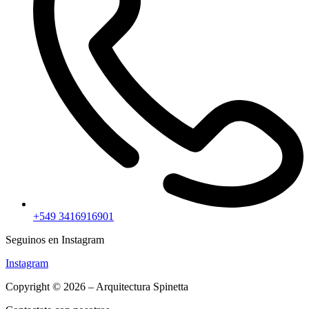
+549 3416916901
Seguinos en Instagram
Instagram
Copyright © 2026 – Arquitectura Spinetta