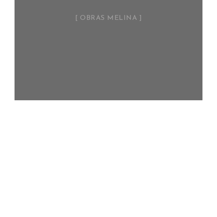
OBRAS MELINA