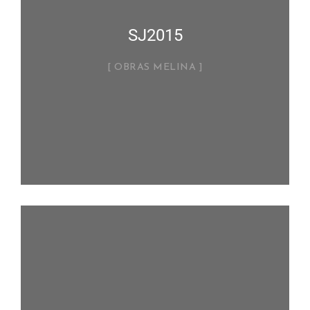
SJ2015
OBRAS MELINA